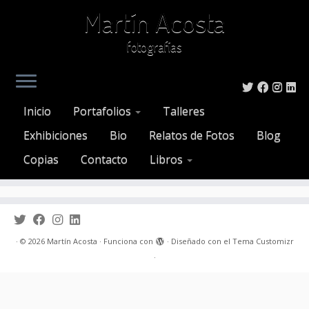
Martín Acosta
fotografías
Saltar
al
Inicio
»
boca
Inicio
Portafolios
Talleres
contenido
Att. Tag:
boca
Exhibiciones
Bio
Relatos de Fotos
Blog
Copias
Contacto
Libros
·
© 2026
Martín Acosta
·
Funciona con
·
Diseñado con el
Tema Customizr
·