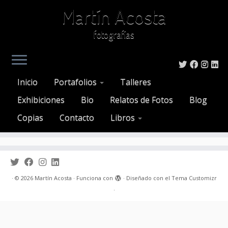
Martín Acosta
fotografías
Saltar
al
Inicio
»
fotoperiodismo
Inicio
Portafolios
Talleres
contenido
Att. Tag:
fotoperiodismo
Exhibiciones
Bio
Relatos de Fotos
Blog
Copias
Contacto
Libros
·
© 2026
Martín Acosta
·
Funciona con
·
Diseñado con el
Tema Customizr
·