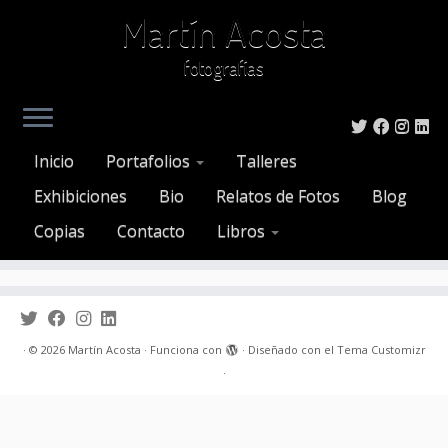
Martín Acosta
fotografías
Saltar
al
Inicio
»
miami
Inicio
Portafolios
Talleres
contenido
Att. Tag:
miami
Exhibiciones
Bio
Relatos de Fotos
Blog
Copias
Contacto
Libros
·
© 2026
Martín Acosta
·
Funciona con
·
Diseñado con el
Tema Customizr
·