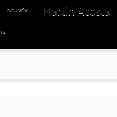
Martín Acosta
fotografías
cto