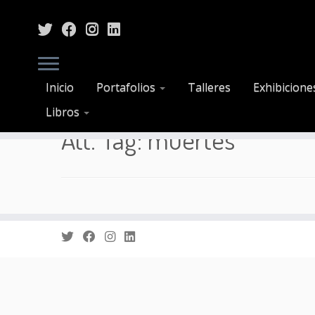
Saltar
Inicio
Portafolios
Talleres
Exhibicione
al
Inicio
»
muertes
Libros
contenido
Att. Tag:
muertes