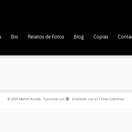
s
Bio
Relatos de Fotos
Blog
Copias
Conta
·
© 2026
Martín Acosta
·
Funciona con
·
Diseñado con el
Tema Customizr
·