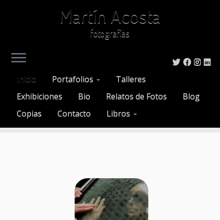
Martín Acosta
fotografías
Saltar
al
Inicio
Portafolios
Talleres
contenido
Exhibiciones
Bio
Relatos de Fotos
Blog
Copias
Contacto
Libros