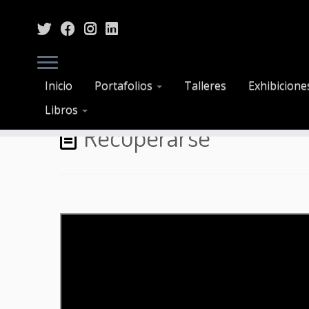
Saltar
Inicio
Portafolios
Talleres
Exhibicione
al
Inicio
»
Recuperarse
Libros
contenido
Recuperarse