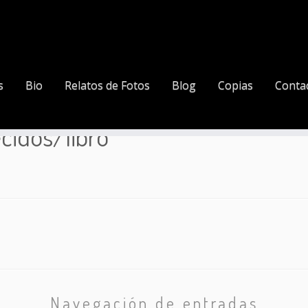
s
Bio
Relatos de Fotos
Blog
Copias
Conta
os/libro
cidos/libro
Navegación de entradas