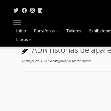
Saltar
Inicio
Portafolios
Talleres
Exhibicione
al
Inicio
»
Sin categoría
»
ADN hstorias de aparecid
Libros
contenido
ADN hstorias de apare
16 mayo, 2023
en
Sin categoría
por
Martín Acosta