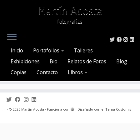
Martín Acosta
fotografías
Saltar
al
Inicio
»
caba
Inicio
Portafolios
Talleres
contenido
Att. Tag:
caba
Exhibiciones
Bio
Relatos de Fotos
Blog
Copias
Contacto
Libros
·
© 2026
Martín Acosta
·
Funciona con
·
Diseñado con el
Tema Customizr
·