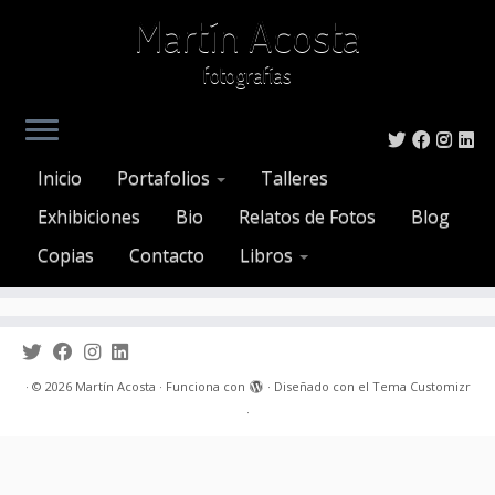
Martín Acosta
fotografías
Saltar
al
Inicio
»
calle
Inicio
Portafolios
Talleres
contenido
Att. Tag:
calle
Exhibiciones
Bio
Relatos de Fotos
Blog
Copias
Contacto
Libros
·
© 2026
Martín Acosta
·
Funciona con
·
Diseñado con el
Tema Customizr
·