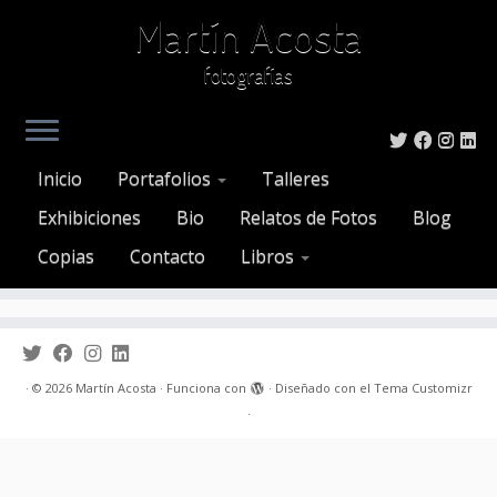
Martín Acosta
fotografías
Saltar
al
Inicio
»
condor
Inicio
Portafolios
Talleres
contenido
Att. Tag:
condor
Exhibiciones
Bio
Relatos de Fotos
Blog
Copias
Contacto
Libros
·
© 2026
Martín Acosta
·
Funciona con
·
Diseñado con el
Tema Customizr
·